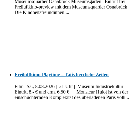
Museumsquartier Osnabrück Museumsgarten | Eintritt frei
Freiluftkino-preview mit dem Museumsquartier Osnabrück
Die Kindheitsfreundinnen ...
Freiluftkino: Playtime – Tatis herrliche Zeiten
Film | Sa., 8.08.2026 | 21 Uhr | Museum Industriekultur |
Eintritt 8,- € und erm. 6,50 € Monsieur Hulot ist von der
einschüchternden Komplexität des überladenen Paris völli...