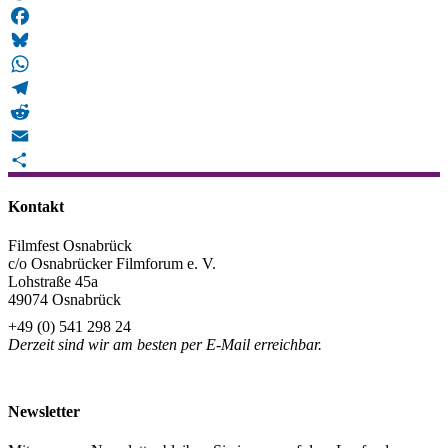
Mastodon
Facebook
Bluesky
WhatsApp
Telegram
Reddit
Email
Teilen
Kontakt
Filmfest Osnabrück
c/o Osnabrücker Filmforum e. V.
Lohstraße 45a
49074 Osnabrück
+49 (0) 541 298 24
Derzeit sind wir am besten per E-Mail erreichbar.
info@filmfest-osnabrueck.de
Newsletter