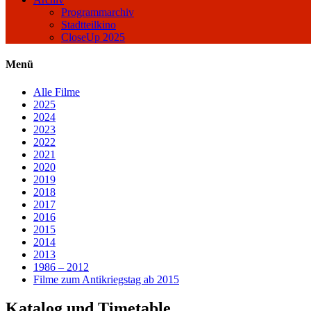
Programmarchiv
Stadtteilkino
CloseUp 2025
Menü
Alle Filme
2025
2024
2023
2022
2021
2020
2019
2018
2017
2016
2015
2014
2013
1986 – 2012
Filme zum Antikriegstag ab 2015
Katalog und Timetable