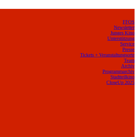
FFOS
Newsletter
Junges Kino
Unterstützung
Service
Presse
Tickets + Veranstaltungsorte
Team
Archiv
Programmarchiv
Stadtteilkino
CloseUp 2025