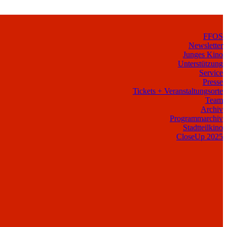
FFOS
Newsletter
Junges Kino
Unterstützung
Service
Presse
Tickets + Veranstaltungsorte
Team
Archiv
Programmarchiv
Stadtteilkino
CloseUp 2025