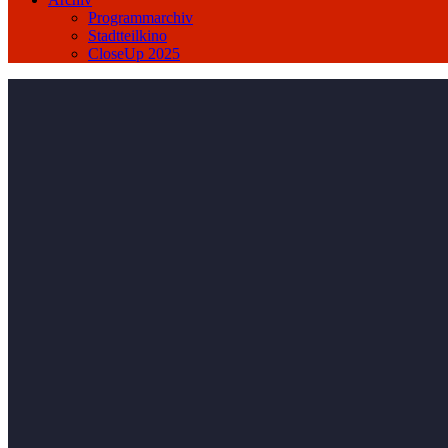
Programmarchiv
Stadtteilkino
CloseUp 2025