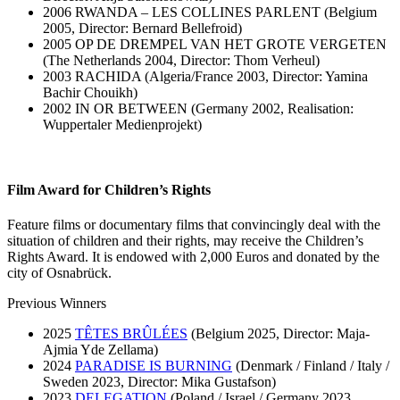
2006 RWANDA – LES COLLINES PARLENT (Belgium
2005, Director: Bernard Bellefroid)
2005 OP DE DREMPEL VAN HET GROTE VERGETEN
(The Netherlands 2004, Director: Thom Verheul)
2003 RACHIDA (Algeria/France 2003, Director: Yamina
Bachir Chouikh)
2002 IN OR BETWEEN (Germany 2002, Realisation:
Wuppertaler Medienprojekt)
Film Award for Children’s Rights
Feature films or documentary films that convincingly deal with the
situation of children and their rights, may receive the Children’s
Rights Award. It is endowed with 2,000 Euros and donated by the
city of Osnabrück.
Previous Winners
2025
TÊTES BRÛLÉES
(Belgium 2025, Director: Maja-
Ajmia Yde Zellama)
2024
PARADISE IS BURNING
(Denmark / Finland / Italy /
Sweden 2023, Director: Mika Gustafson)
2023
DELEGATION
(Poland / Israel / Germany 2023,