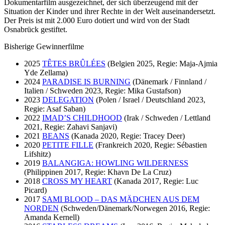
Dokumentarfilm ausgezeichnet, der sich überzeugend mit der
Situation der Kinder und ihrer Rechte in der Welt auseinandersetzt.
Der Preis ist mit 2.000 Euro dotiert und wird von der Stadt
Osnabrück gestiftet.
Bisherige Gewinnerfilme
2025
TÊTES BRÛLÉES
(Belgien 2025, Regie: Maja-Ajmia
Yde Zellama)
2024
PARADISE IS BURNING
(Dänemark / Finnland /
Italien / Schweden 2023, Regie: Mika Gustafson)
2023
DELEGATION
(Polen / Israel / Deutschland 2023,
Regie: Asaf Saban)
2022
IMAD’S CHILDHOOD
(Irak / Schweden / Lettland
2021, Regie: Zahavi Sanjavi)
2021
BEANS
(Kanada 2020, Regie: Tracey Deer)
2020
PETITE FILLE
(Frankreich 2020, Regie: Sébastien
Lifshitz)
2019
BALANGIGA: HOWLING WILDERNESS
(Philippinen 2017, Regie: Khavn De La Cruz)
2018
CROSS MY HEART
(Kanada 2017, Regie: Luc
Picard)
2017
SAMI BLOOD – DAS MÄDCHEN AUS DEM
NORDEN
(Schweden/Dänemark/Norwegen 2016, Regie:
Amanda Kernell)