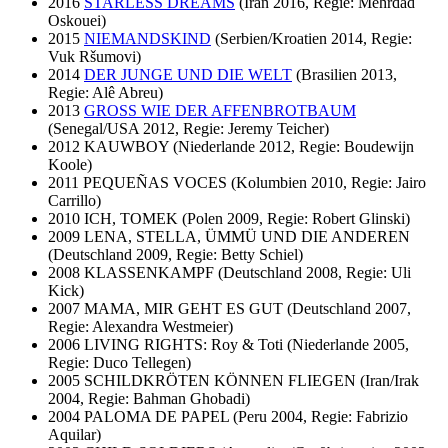
2016
STARLESS DREAMS
(Iran 2016, Regie: Mehrdad
Oskouei)
2015
NIEMANDSKIND
(Serbien/Kroatien 2014, Regie:
Vuk Ršumovi)
2014
DER JUNGE UND DIE WELT
(Brasilien 2013,
Regie: Alê Abreu)
2013
GROSS WIE DER AFFENBROTBAUM
(Senegal/USA 2012, Regie: Jeremy Teicher)
2012 KAUWBOY (Niederlande 2012, Regie: Boudewijn
Koole)
2011 PEQUEÑAS VOCES (Kolumbien 2010, Regie: Jairo
Carrillo)
2010 ICH, TOMEK (Polen 2009, Regie: Robert Glinski)
2009 LENA, STELLA, ÜMMÜ UND DIE ANDEREN
(Deutschland 2009, Regie: Betty Schiel)
2008 KLASSENKAMPF (Deutschland 2008, Regie: Uli
Kick)
2007 MAMA, MIR GEHT ES GUT (Deutschland 2007,
Regie: Alexandra Westmeier)
2006 LIVING RIGHTS: Roy & Toti (Niederlande 2005,
Regie: Duco Tellegen)
2005 SCHILDKRÖTEN KÖNNEN FLIEGEN (Iran/Irak
2004, Regie: Bahman Ghobadi)
2004 PALOMA DE PAPEL (Peru 2004, Regie: Fabrizio
Aquilar)