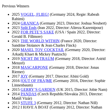
Previous Winners
2025
VOGEL, FLIEG!
(Germany 2024, Regie: Rabeah
Rahimi)
2024
GRANICA
(Germany 2023, Director: Joshua Neubert)
2023
Split Ends
(Iran 2022, Director: Alireza Kazemipour)
2022
FOR PETE’S SAKE
(USA / Spain 2022, Director:
Gerald B. Fillmore)
2021
THE WORLD WITHIN
(France 2020, Director:
Sandrine Stoïanov & Jean-Charles Finck)
2020
MASEL TOV COCKTAIL
(Germany 2020, Director:
Arkadij Khaet & Mickey Paatzsch)
2019
NICHT IM TRAUM
(Germany 2018, Director: Astrid
Menzel)
2018
MASCARPONE
(Germany 2018, Director: Jonas
Riemer)
2017
JOY
(Germany 2017, Director: Abini Gold)
2016
[OUT OF FRA]ME
(Germany 2016, Director: Sophie
Linnenbaum)
2015
GERRY’S GARDEN
(UK 2015, Director: Jobie Nam)
2014
PANDAS
(Czech Republic/Slovakia 2013, Director:
Matúš Vizár)
2013
STUFE 3
(Germany 2012, Director: Nathan Nill)
2012 I HAVE A BOAT (Germany 2012, Director: Nathan