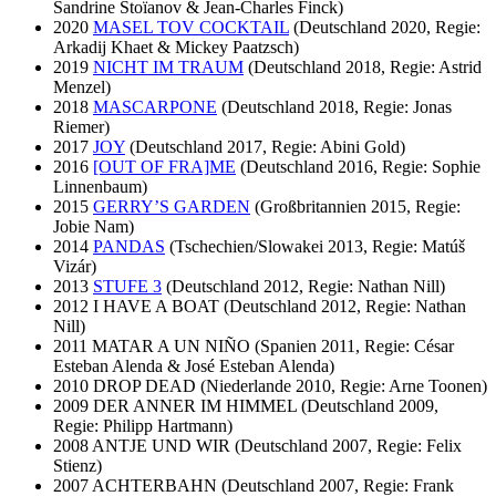
Sandrine Stoïanov & Jean-Charles Finck)
2020
MASEL TOV COCKTAIL
(Deutschland 2020, Regie:
Arkadij Khaet & Mickey Paatzsch)
2019
NICHT IM TRAUM
(Deutschland 2018, Regie: Astrid
Menzel)
2018
MASCARPONE
(Deutschland 2018, Regie: Jonas
Riemer)
2017
JOY
(Deutschland 2017, Regie: Abini Gold)
2016
[OUT OF FRA]ME
(Deutschland 2016, Regie: Sophie
Linnenbaum)
2015
GERRY’S GARDEN
(Großbritannien 2015, Regie:
Jobie Nam)
2014
PANDAS
(Tschechien/Slowakei 2013, Regie: Matúš
Vizár)
2013
STUFE 3
(Deutschland 2012, Regie: Nathan Nill)
2012 I HAVE A BOAT (Deutschland 2012, Regie: Nathan
Nill)
2011 MATAR A UN NIÑO (Spanien 2011, Regie: César
Esteban Alenda & José Esteban Alenda)
2010 DROP DEAD (Niederlande 2010, Regie: Arne Toonen)
2009 DER ANNER IM HIMMEL (Deutschland 2009,
Regie: Philipp Hartmann)
2008 ANTJE UND WIR (Deutschland 2007, Regie: Felix
Stienz)
2007 ACHTERBAHN (Deutschland 2007, Regie: Frank