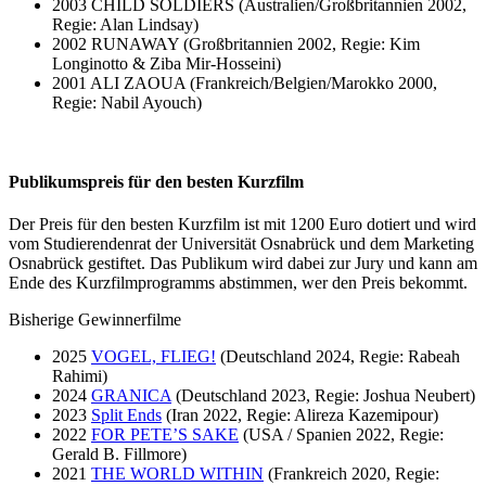
2003 CHILD SOLDIERS (Australien/Großbritannien 2002,
Regie: Alan Lindsay)
2002 RUNAWAY (Großbritannien 2002, Regie: Kim
Longinotto & Ziba Mir-Hosseini)
2001 ALI ZAOUA (Frankreich/Belgien/Marokko 2000,
Regie: Nabil Ayouch)
Publikumspreis für den besten Kurzfilm
Der Preis für den besten Kurzfilm ist mit 1200 Euro dotiert und wird
vom Studierendenrat der Universität Osnabrück und dem Marketing
Osnabrück gestiftet. Das Publikum wird dabei zur Jury und kann am
Ende des Kurzfilmprogramms abstimmen, wer den Preis bekommt.
Bisherige Gewinnerfilme
2025
VOGEL, FLIEG!
(Deutschland 2024, Regie: Rabeah
Rahimi)
2024
GRANICA
(Deutschland 2023, Regie: Joshua Neubert)
2023
Split Ends
(Iran 2022, Regie: Alireza Kazemipour)
2022
FOR PETE’S SAKE
(USA / Spanien 2022, Regie:
Gerald B. Fillmore)
2021
THE WORLD WITHIN
(Frankreich 2020, Regie: