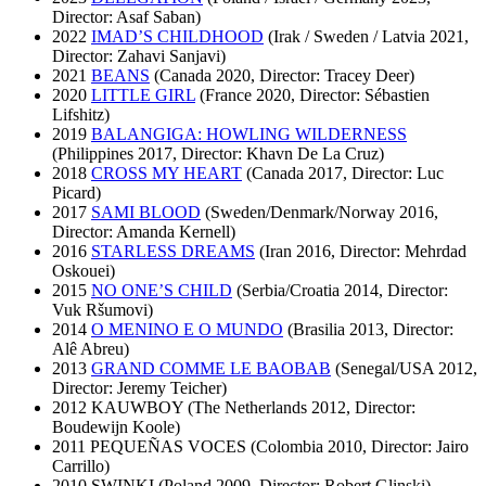
Director: Asaf Saban)
2022
IMAD’S CHILDHOOD
(Irak / Sweden / Latvia 2021,
Director: Zahavi Sanjavi)
2021
BEANS
(Canada 2020, Director: Tracey Deer)
2020
LITTLE GIRL
(France 2020, Director: Sébastien
Lifshitz)
2019
BALANGIGA: HOWLING WILDERNESS
(Philippines 2017, Director: Khavn De La Cruz)
2018
CROSS MY HEART
(Canada 2017, Director: Luc
Picard)
2017
SAMI BLOOD
(Sweden/Denmark/Norway 2016,
Director: Amanda Kernell)
2016
STARLESS DREAMS
(Iran 2016, Director: Mehrdad
Oskouei)
2015
NO ONE’S CHILD
(Serbia/Croatia 2014, Director:
Vuk Ršumovi)
2014
O MENINO E O MUNDO
(Brasilia 2013, Director:
Alê Abreu)
2013
GRAND COMME LE BAOBAB
(Senegal/USA 2012,
Director: Jeremy Teicher)
2012 KAUWBOY (The Netherlands 2012, Director:
Boudewijn Koole)
2011 PEQUEÑAS VOCES (Colombia 2010, Director: Jairo
Carrillo)
2010 SWINKI (Poland 2009, Director: Robert Glinski)