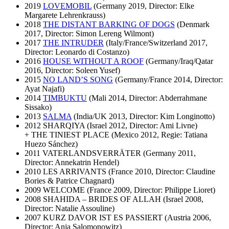
2019
LOVEMOBIL
(Germany 2019, Director: Elke
Margarete Lehrenkrauss)
2018
THE DISTANT BARKING OF DOGS
(Denmark
2017, Director: Simon Lereng Wilmont)
2017
THE INTRUDER
(Italy/France/Switzerland 2017,
Director: Leonardo di Costanzo)
2016
HOUSE WITHOUT A ROOF
(Germany/Iraq/Qatar
2016, Director: Soleen Yusef)
2015
NO LAND’S SONG
(Germany/France 2014, Director:
Ayat Najafi)
2014
TIMBUKTU
(Mali 2014, Director: Abderrahmane
Sissako)
2013
SALMA
(India/UK 2013, Director: Kim Longinotto)
2012 SHARQIYA (Israel 2012, Director: Ami Livne)
+ THE TINIEST PLACE (Mexico 2012, Regie: Tatiana
Huezo Sánchez)
2011 VATERLANDSVERRÄTER (Germany 2011,
Director: Annekatrin Hendel)
2010 LES ARRIVANTS (France 2010, Director: Claudine
Bories & Patrice Chagnard)
2009 WELCOME (France 2009, Director: Philippe Lioret)
2008 SHAHIDA – BRIDES OF ALLAH (Israel 2008,
Director: Natalie Assouline)
2007 KURZ DAVOR IST ES PASSIERT (Austria 2006,
Director: Anja Salomonowitz)