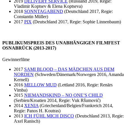
2019
DELIVERY SERVICE
(Russland 2019, Regie:
Vladimir Koptsev & Elena Koptseva)
2018
SONNTAGABEND
(Deutschland 2017, Regie:
Constantin Müller)
2017
PIX
(Deutschland 2017, Regie: Sophie Linnenbaum)
PUBLIKUMSPREIS DES UNABHÄNGIGEN FILMFEST
OSNABRÜCK (2013-2017)
Gewinnerfilme
2017
SAMI BLOOD – DAS MÄDCHEN AUS DEM
NORDEN
(Schweden/Dänemark/Norwegen 2016, Amanda
Kernell)
2016
MELLOW MUD
(Lettland 2016, Regie: Renārs
Vimba)
2015
NIEMANDSKIND – NO ONE’S CHILD
(Serbien/Kroatien 2014, Regie: Vuk Ršumović)
2014
XENIA
(Griechenland/Belgien/Frankreich 2014,
Regie: Panos H. Koutras)
2013
ICH FÜHL MICH DISCO
(Deutschland 2013, Regie:
Axel Ranisch)