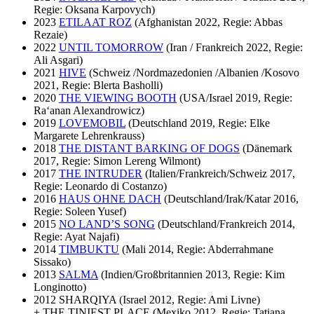
Regie: Oksana Karpovych)
2023
ETILAAT ROZ
(Afghanistan 2022, Regie: Abbas
Rezaie)
2022
UNTIL TOMORROW
(Iran / Frankreich 2022, Regie:
Ali Asgari)
2021
HIVE
(Schweiz /Nordmazedonien /Albanien /Kosovo
2021, Regie: Blerta Basholli)
2020
THE VIEWING BOOTH
(USA/Israel 2019, Regie:
Ra‘anan Alexandrowicz)
2019
LOVEMOBIL
(Deutschland 2019, Regie: Elke
Margarete Lehrenkrauss)
2018
THE DISTANT BARKING OF DOGS
(Dänemark
2017, Regie: Simon Lereng Wilmont)
2017
THE INTRUDER
(Italien/Frankreich/Schweiz 2017,
Regie: Leonardo di Costanzo)
2016
HAUS OHNE DACH
(Deutschland/Irak/Katar 2016,
Regie: Soleen Yusef)
2015
NO LAND’S SONG
(Deutschland/Frankreich 2014,
Regie: Ayat Najafi)
2014
TIMBUKTU
(Mali 2014, Regie: Abderrahmane
Sissako)
2013
SALMA
(Indien/Großbritannien 2013, Regie: Kim
Longinotto)
2012 SHARQIYA (Israel 2012, Regie: Ami Livne)
+ THE TINIEST PLACE (Mexiko 2012, Regie: Tatiana