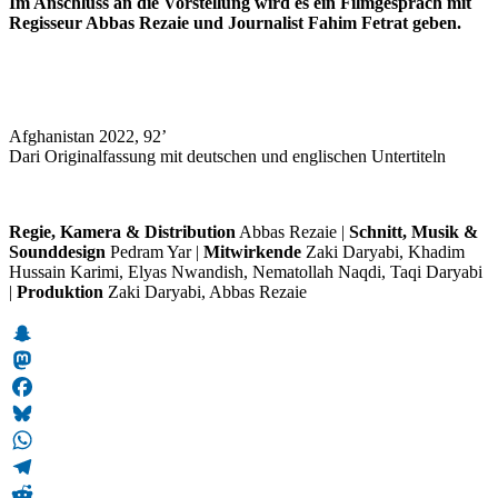
Im Anschluss an die Vorstellung wird es ein Filmgespräch mit
Regisseur Abbas Rezaie und Journalist Fahim Fetrat geben.
Afghanistan 2022, 92’
Dari Originalfassung mit deutschen und englischen Untertiteln
Regie, Kamera & Distribution
Abbas Rezaie |
Schnitt, Musik &
Sounddesign
Pedram Yar |
Mitwirkende
Zaki Daryabi, Khadim
Hussain Karimi, Elyas Nwandish, Nematollah Naqdi, Taqi Daryabi
|
Produktion
Zaki Daryabi, Abbas Rezaie
Snapchat
Mastodon
Facebook
Bluesky
WhatsApp
Telegram