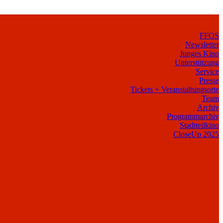
FFOS
Newsletter
Junges Kino
Unterstützung
Service
Presse
Tickets + Veranstaltungsorte
Team
Archiv
Programmarchiv
Stadtteilkino
CloseUp 2025