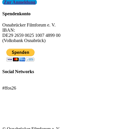
Zur Anmeldung
Spendenkonto
Osnabrücker Filmforum e. V.
IBAN:
DE29 2659 0025 1007 4899 00
(Volksbank Osnabrück)
Social Networks
FFOS bei Letterboxd
#ffos26
Mach mit!
Trägerverein
© Osnabrücker Filmforum e. V.