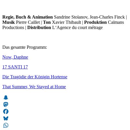
Regie, Buch & Animation
Sandrine Stoïanov, Jean-Charles Finck |
Musik
Pierre Caillet |
Ton
Xavier Thibault |
Produktion
Caïmans
Productions |
Distribution
L‘Agence du court métrage
Das gesamte Programm:
Now, Daphne
17 SANTI 17
Die Tragödie der Königin Hortense
That Summer, We Stayed at Home
Snapchat
Mastodon
Facebook
Bluesky