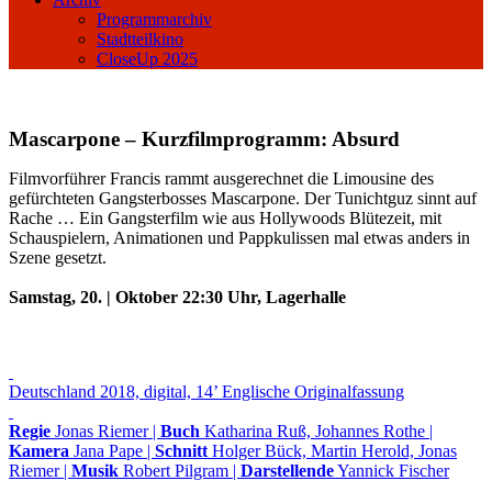
Programmarchiv
Stadtteilkino
CloseUp 2025
Mascarpone – Kurzfilmprogramm: Absurd
Filmvorführer Francis rammt ausgerechnet die Limousine des
gefürchteten Gangsterbosses Mascarpone. Der Tunichtguz sinnt auf
Rache … Ein Gangsterfilm wie aus Hollywoods Blütezeit, mit
Schauspielern, Animationen und Pappkulissen mal etwas anders in
Szene gesetzt.
Samstag, 20. | Oktober 22:30 Uhr, Lagerhalle
Deutschland 2018, digital, 14’ Englische Originalfassung
Regie
Jonas Riemer |
Buch
Katharina Ruß, Johannes Rothe |
Kamera
Jana Pape |
Schnitt
Holger Bück, Martin Herold, Jonas
Riemer |
Musik
Robert Pilgram |
Darstellende
Yannick Fischer