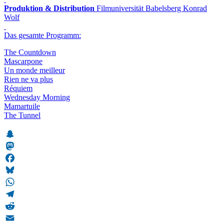
Produktion & Distribution
Filmuniversität Babelsberg Konrad
Wolf
Das gesamte Programm:
The Countdown
Mascarpone
Un monde meilleur
Rien ne va plus
Réquiem
Wednesday Morning
Mamartuile
The Tunnel
Snapchat
Mastodon
Facebook
Bluesky
WhatsApp
Telegram
Reddit