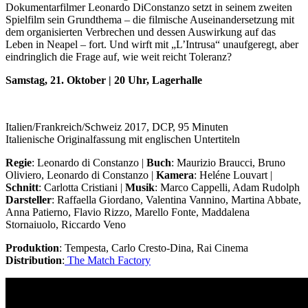
Dokumentarfilmer Leonardo DiConstanzo setzt in seinem zweiten
Spielfilm sein Grundthema – die filmische Auseinandersetzung mit
dem organisierten Verbrechen und dessen Auswirkung auf das
Leben in Neapel – fort. Und wirft mit „L’Intrusa“ unaufgeregt, aber
eindringlich die Frage auf, wie weit reicht Toleranz?
Samstag, 21. Oktober | 20 Uhr, Lagerhalle
Italien/Frankreich/Schweiz 2017, DCP, 95 Minuten
Italienische Originalfassung mit englischen Untertiteln
Regie
: Leonardo di Constanzo |
Buch
: Maurizio Braucci, Bruno
Oliviero, Leonardo di Constanzo |
Kamera
: Heléne Louvart |
Schnitt
: Carlotta Cristiani |
Musik
: Marco Cappelli, Adam Rudolph
Darsteller
: Raffaella Giordano, Valentina Vannino, Martina Abbate,
Anna Patierno, Flavio Rizzo, Marello Fonte, Maddalena
Stornaiuolo, Riccardo Veno
Produktion
: Tempesta, Carlo Cresto-Dina, Rai Cinema
Distribution
:
The Match Factory