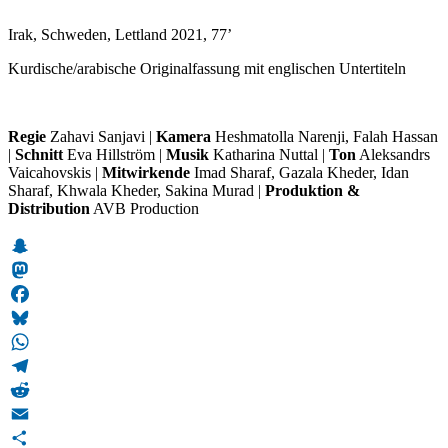
Irak, Schweden, Lettland 2021, 77’
Kurdische/arabische Originalfassung mit englischen Untertiteln
Regie
Zahavi Sanjavi |
Kamera
Heshmatolla Narenji, Falah Hassan
|
Schnitt
Eva Hillström |
Musik
Katharina Nuttal |
Ton
Aleksandrs
Vaicahovskis |
Mitwirkende
Imad Sharaf, Gazala Kheder, Idan
Sharaf, Khwala Kheder, Sakina Murad |
Produktion &
Distribution
AVB Production
Snapchat
Mastodon
Facebook
Bluesky
WhatsApp
Telegram
Reddit
Email