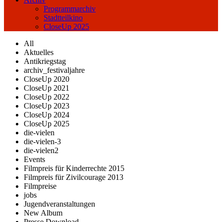
Programmarchiv
Stadtteilkino
CloseUp 2025
All
Aktuelles
Antikriegstag
archiv_festivaljahre
CloseUp 2020
CloseUp 2021
CloseUp 2022
CloseUp 2023
CloseUp 2024
CloseUp 2025
die-vielen
die-vielen-3
die-vielen2
Events
Filmpreis für Kinderrechte 2015
Filmpreis für Zivilcourage 2013
Filmpreise
jobs
Jugendveranstaltungen
New Album
Presse Download