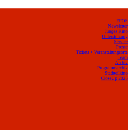
FFOS
Newsletter
Junges Kino
Unterstützung
Service
Presse
Tickets + Veranstaltungsorte
Team
Archiv
Programmarchiv
Stadtteilkino
CloseUp 2025