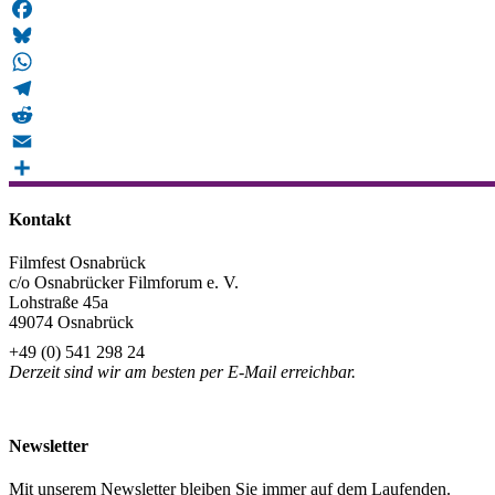
Mastodon
Facebook
Bluesky
WhatsApp
Telegram
Reddit
Email
Teilen
Kontakt
Filmfest Osnabrück
c/o Osnabrücker Filmforum e. V.
Lohstraße 45a
49074 Osnabrück
+49 (0) 541 298 24
Derzeit sind wir am besten per E-Mail erreichbar.
info@filmfest-osnabrueck.de
Newsletter
Mit unserem Newsletter bleiben Sie immer auf dem Laufenden.