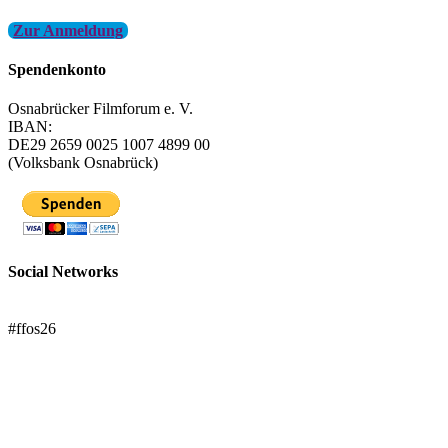
Zur Anmeldung
Spendenkonto
Osnabrücker Filmforum e. V.
IBAN:
DE29 2659 0025 1007 4899 00
(Volksbank Osnabrück)
Social Networks
FFOS bei Letterboxd
#ffos26
Mach mit!
Trägerverein