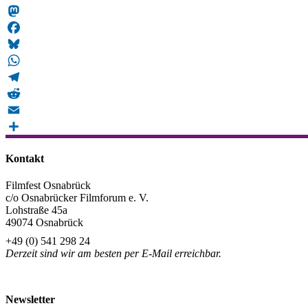
Snapchat
Mastodon
Facebook
Bluesky
WhatsApp
Telegram
Reddit
Email
Teilen
Kontakt
Filmfest Osnabrück
c/o Osnabrücker Filmforum e. V.
Lohstraße 45a
49074 Osnabrück
+49 (0) 541 298 24
Derzeit sind wir am besten per E-Mail erreichbar.
info@filmfest-osnabrueck.de
Newsletter