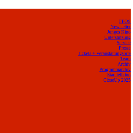
FFOS
Newsletter
Junges Kino
Unterstützung
Service
Presse
Tickets + Veranstaltungsorte
Team
Archiv
Programmarchiv
Stadtteilkino
CloseUp 2025