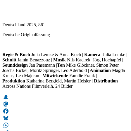
Deutschland 2025, 86’
Deutsche Originalfassung
Regie & Buch
Julia Lemke & Anna Koch |
Kamera
Julia Lemke
|
Schnitt
Jamin Benazzouz
|
Musik
Nils Kacirek, Jörg Hochapfel |
Sounddesign
Jan Pasemann |
Ton
Mike Glöckner, Simon Peter,
Joscha Eickel, Moritz Springer, Leo Aderhold
|
Animation
Magda
Kreps, Lea Majeran
|
Mitwirkende
Familie Frank |
Produktion
Katharina Bergfeld, Martin Heisler
|
Distribution
Across Nations Filmverleih, 24 Bilder
Snapchat
Mastodon
Facebook
Bluesky