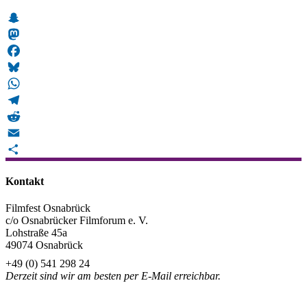
Snapchat
Mastodon
Facebook
Bluesky
WhatsApp
Telegram
Reddit
Email
Teilen
Kontakt
Filmfest Osnabrück
c/o Osnabrücker Filmforum e. V.
Lohstraße 45a
49074 Osnabrück
+49 (0) 541 298 24
Derzeit sind wir am besten per E-Mail erreichbar.
info@filmfest-osnabrueck.de