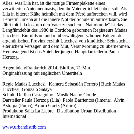
Alles, was Lila hat, ist die rostige Firmenplakette eines
verwitterten Antennenmasts, den ihr Vater errichtet haben soll. Als
Lila in bitterer Kälte heimlich mit dem Pferd aufbrechen will, wird
Lehrerin Jimena auf die innere Not der Schülerin aufmerksam. Sie
fährt mit Lila los, um den Vater zu suchen. „Naturkunde“ ist das
Langfilmdebüt des 1980 in Cordoba geborenen Regisseurs Matías
Lucchesi. Einfühlsam und in überwältigend schönen Bildern der
argentinischen Provinz erzählt Lucchesi von kindlicher Sehnsucht,
elterlichem Versagen und dem Mut, Verantwortung zu übernehmen.
Herausragend ist das Spiel der jungen Hauptdarstellerin Paula
Hertzog.
Argentinien/Frankreich 2014, BluRay, 71 Min.
Originalfassung mit englischen Untertiteln
Regie Matías Lucchesi | Kamera Sebastián Ferrero | Buch Matías
Lucchesi, Gonzalo Salaya
Schnitt Delfina Castagnino | Musik Nacho Conde
Darsteller Paula Hertzog (Lila), Paola Barrientos (Jimena), Alvin
Astorga (Puma), Arturo Goetz (Arturo)
Produktion Salta La Liebre | Distribution Urban Distribution
International
www.urbandistrib.com