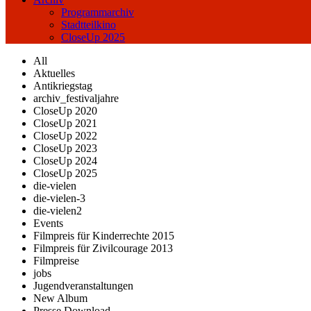
Programmarchiv
Stadtteilkino
CloseUp 2025
All
Aktuelles
Antikriegstag
archiv_festivaljahre
CloseUp 2020
CloseUp 2021
CloseUp 2022
CloseUp 2023
CloseUp 2024
CloseUp 2025
die-vielen
die-vielen-3
die-vielen2
Events
Filmpreis für Kinderrechte 2015
Filmpreis für Zivilcourage 2013
Filmpreise
jobs
Jugendveranstaltungen
New Album
Presse Download