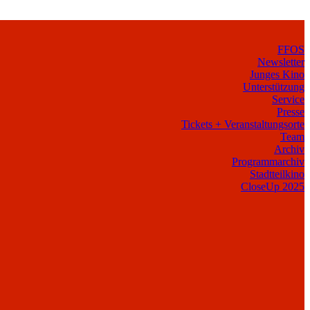
FFOS
Newsletter
Junges Kino
Unterstützung
Service
Presse
Tickets + Veranstaltungsorte
Team
Archiv
Programmarchiv
Stadtteilkino
CloseUp 2025