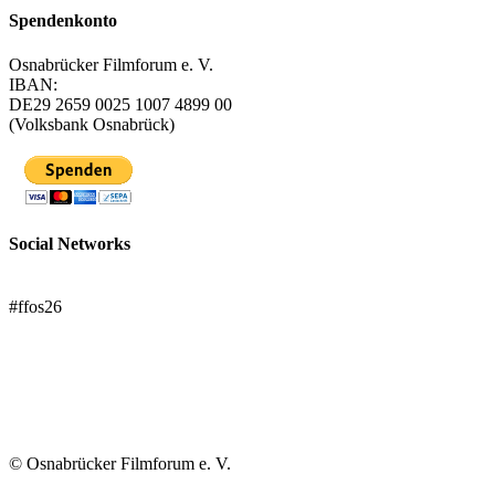
Spendenkonto
Osnabrücker Filmforum e. V.
IBAN:
DE29 2659 0025 1007 4899 00
(Volksbank Osnabrück)
Social Networks
FFOS bei Letterboxd
#ffos26
Mach mit!
Trägerverein
© Osnabrücker Filmforum e. V.