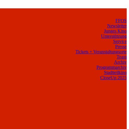
FFOS
Newsletter
Junges Kino
Unterstützung
Service
Presse
Tickets + Veranstaltungsorte
Team
Archiv
Programmarchiv
Stadtteilkino
CloseUp 2025