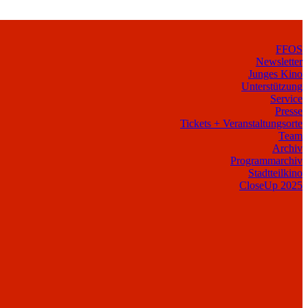
FFOS
Newsletter
Junges Kino
Unterstützung
Service
Presse
Tickets + Veranstaltungsorte
Team
Archiv
Programmarchiv
Stadtteilkino
CloseUp 2025