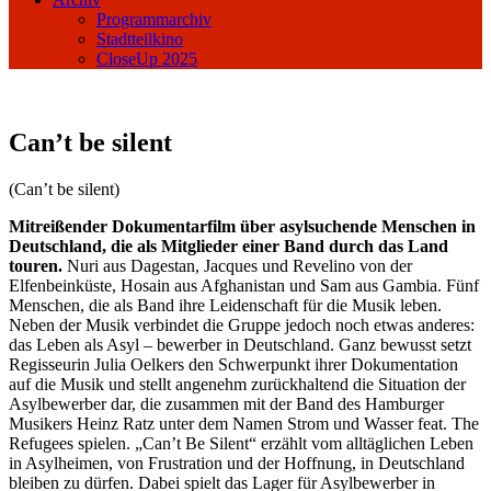
Programmarchiv
Stadtteilkino
CloseUp 2025
Can’t be silent
(Can’t be silent)
Mitreißender Dokumentarfilm über asylsuchende Menschen in
Deutschland, die als Mitglieder einer Band durch das Land
touren.
Nuri aus Dagestan, Jacques und Revelino von der
Elfenbeinküste, Hosain aus Afghanistan und Sam aus Gambia. Fünf
Menschen, die als Band ihre Leidenschaft für die Musik leben.
Neben der Musik verbindet die Gruppe jedoch noch etwas anderes:
das Leben als Asyl – bewerber in Deutschland. Ganz bewusst setzt
Regisseurin Julia Oelkers den Schwerpunkt ihrer Dokumentation
auf die Musik und stellt angenehm zurückhaltend die Situation der
Asylbewerber dar, die zusammen mit der Band des Hamburger
Musikers Heinz Ratz unter dem Namen Strom und Wasser feat. The
Refugees spielen. „Can’t Be Silent“ erzählt vom alltäglichen Leben
in Asylheimen, von Frustration und der Hoffnung, in Deutschland
bleiben zu dürfen. Dabei spielt das Lager für Asylbewerber in