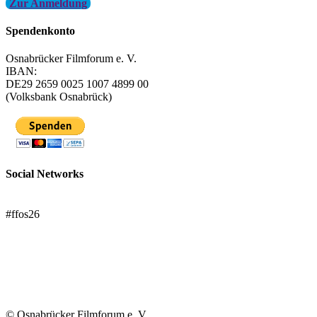
Zur Anmeldung
Spendenkonto
Osnabrücker Filmforum e. V.
IBAN:
DE29 2659 0025 1007 4899 00
(Volksbank Osnabrück)
Social Networks
FFOS bei Letterboxd
#ffos26
Mach mit!
Trägerverein
© Osnabrücker Filmforum e. V.