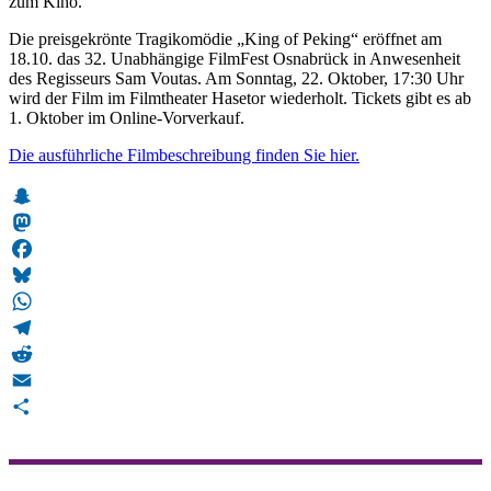
zum Kino.
Die preisgekrönte Tragikomödie „King of Peking“ eröffnet am
18.10. das 32. Unabhängige FilmFest Osnabrück in Anwesenheit
des Regisseurs Sam Voutas. Am Sonntag, 22. Oktober, 17:30 Uhr
wird der Film im Filmtheater Hasetor wiederholt. Tickets gibt es ab
1. Oktober im Online-Vorverkauf.
Die ausführliche Filmbeschreibung finden Sie hier.
Snapchat
Mastodon
Facebook
Bluesky
WhatsApp
Telegram
Reddit
Email
Teilen