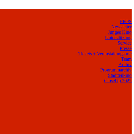
FFOS
Newsletter
Junges Kino
Unterstützung
Service
Presse
Tickets + Veranstaltungsorte
Team
Archiv
Programmarchiv
Stadtteilkino
CloseUp 2025