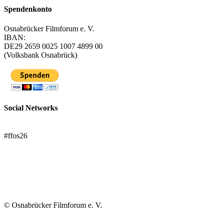
Spendenkonto
Osnabrücker Filmforum e. V.
IBAN:
DE29 2659 0025 1007 4899 00
(Volksbank Osnabrück)
Social Networks
FFOS bei Letterboxd
#ffos26
Mach mit!
Trägerverein
© Osnabrücker Filmforum e. V.