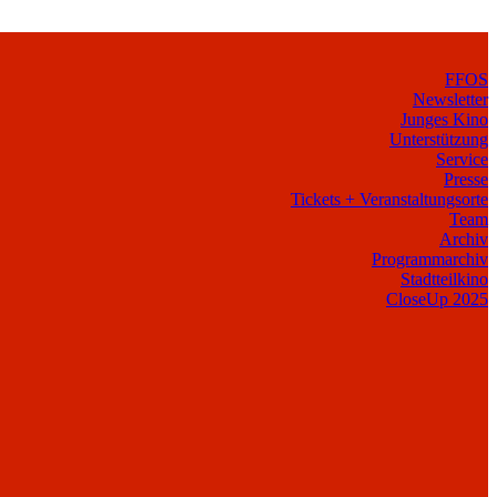
FFOS
Newsletter
Junges Kino
Unterstützung
Service
Presse
Tickets + Veranstaltungsorte
Team
Archiv
Programmarchiv
Stadtteilkino
CloseUp 2025