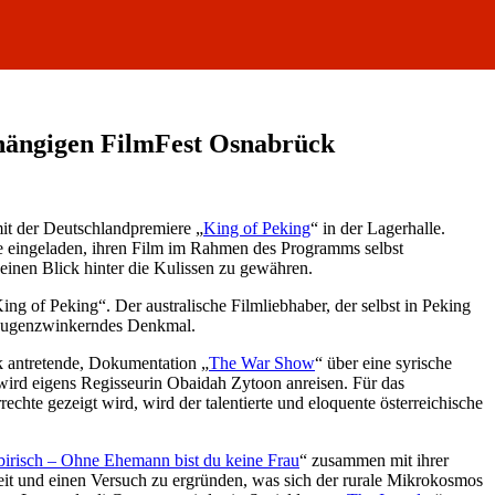
bhängigen FilmFest Osnabrück
it der Deutschlandpremiere „
King of Peking
“ in der Lagerhalle.
de eingeladen, ihren Film im Rahmen des Programms selbst
einen Blick hinter die Kulissen zu gewähren.
g of Peking“. Der australische Filmliebhaber, der selbst in Peking
n augenzwinkerndes Denkmal.
k antretende, Dokumentation „
The War Show
“ über eine syrische
ird eigens Regisseurin Obaidah Zytoon anreisen. Für das
echte gezeigt wird, wird der talentierte und eloquente österreichische
birisch – Ohne Ehemann bist du keine Frau
“ zusammen mit ihrer
heit und einen Versuch zu ergründen, was sich der rurale Mikrokosmos