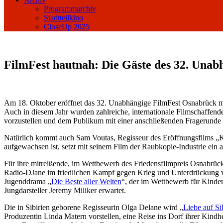
Programmarchiv
Stadtteilkino
CloseUp 2025
FilmFest hautnah: Die Gäste des 32. Una
Am 18. Oktober eröffnet das 32. Unabhängige FilmFest Osnabrück m
Auch in diesem Jahr wurden zahlreiche, internationale Filmschaffen
vorzustellen und dem Publikum mit einer anschließenden Fragerunde 
Natürlich kommt auch Sam Voutas, Regisseur des Eröffnungsfilms „Kin
aufgewachsen ist, setzt mit seinem Film der Raubkopie-Industrie ei
Für ihre mitreißende, im Wettbewerb des Friedensfilmpreis Osnabrüc
Radio-DJane im friedlichen Kampf gegen Krieg und Unterdrückung w
Jugenddrama „
Die Beste aller Welten
“, der im Wettbewerb für Kinderr
Jungdarsteller Jeremy Miliker erwartet.
Die in Sibirien geborene Regisseurin Olga Delane wird „
Liebe auf Si
Produzentin Linda Matern vorstellen, eine Reise ins Dorf ihrer Kind