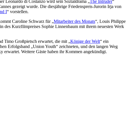
her Leonardo di Costanzo wird sein Sozialdrama „
The Intruder
“
Cannes gezeigt wurde. Die diesjährige Friedenspreis-Jurorin Irja von
nd I
“ vorstellen.
 kommt Caroline Schwarz für „
Mitarbeiter des Monats
“, Louis Philippe
erin des Kurzfilmpreises Sophie Linnenbaum mit ihrem neuesten Werk
 Timo Großpietsch erwartet, die mit „
Könige der Welt
“ ein
hen Erfolgsband „Union Youth“ zeichneten, und den langen Weg
ky erwartet. Weitere Gäste haben ihr Kommen angekündigt.