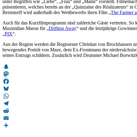
unter Begriffen wie „Liebe“, „Frau“ und „Mann“ vorstellt. Filmemac
präsentieren, welches bereits an der „Quinzaine des Réalizateurs“ in 
Bernstorff wird außerhalb des Wettbewerbs ihren Film „
The Farmer a
Auch für das Kurzfilmprogramm sind zahlreiche Gäste vertreten. So
Maximilian Maron für „
Drifting Away
“ und die letztjährige Gewinn
„
PIX
“.
Aus der Region werden die Regisseure Christian von Brockhausen und
bewegendes Porträt von Maze, dem Ex-Frontmann der niedersächsisc
seines Entzugs schildern. Zusätzlich wird Drummer Michael Borwitz
Snapchat
Mastodon
Facebook
Bluesky
WhatsApp
Telegram
Reddit
Email
Teilen