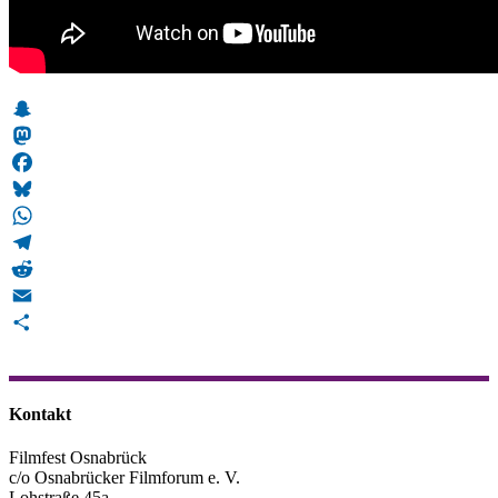
Snapchat
Mastodon
Facebook
Bluesky
WhatsApp
Telegram
Reddit
Email
Teilen
Kontakt
Filmfest Osnabrück
c/o Osnabrücker Filmforum e. V.
Lohstraße 45a