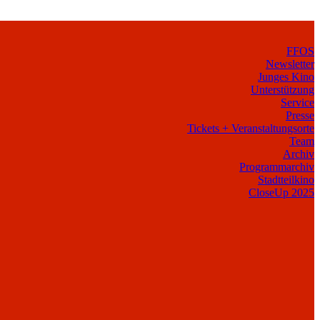
FFOS
Newsletter
Junges Kino
Unterstützung
Service
Presse
Tickets + Veranstaltungsorte
Team
Archiv
Programmarchiv
Stadtteilkino
CloseUp 2025