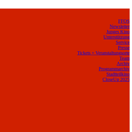
FFOS
Newsletter
Junges Kino
Unterstützung
Service
Presse
Tickets + Veranstaltungsorte
Team
Archiv
Programmarchiv
Stadtteilkino
CloseUp 2025