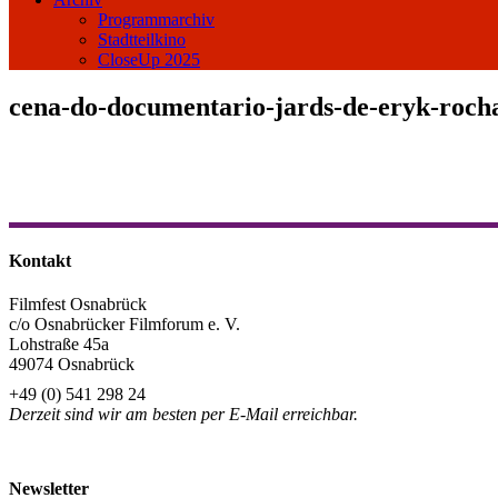
Programmarchiv
Stadtteilkino
CloseUp 2025
cena-do-documentario-jards-de-eryk-rocha
Kontakt
Filmfest Osnabrück
c/o Osnabrücker Filmforum e. V.
Lohstraße 45a
49074 Osnabrück
+49 (0) 541 298 24
Derzeit sind wir am besten per E-Mail erreichbar.
info@filmfest-osnabrueck.de
Newsletter