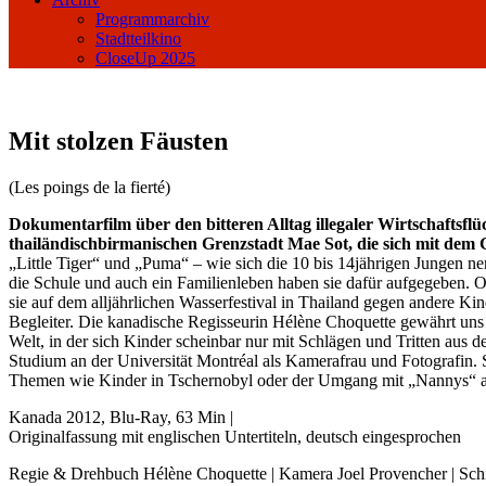
Programmarchiv
Stadtteilkino
CloseUp 2025
Mit stolzen Fäusten
(Les poings de la fierté)
Dokumentarfilm über den bitteren Alltag illegaler Wirtschaftsf
thailändischbirmanischen Grenzstadt Mae Sot, die sich mit de
„Little Tiger“ und „Puma“ – wie sich die 10 bis 14jährigen Jungen 
die Schule und auch ein Familienleben haben sie dafür aufgegeben. O
sie auf dem alljährlichen Wasserfestival in Thailand gegen andere Kind
Begleiter. Die kanadische Regisseurin Hélène Choquette gewährt uns m
Welt, in der sich Kinder scheinbar nur mit Schlägen und Tritten aus
Studium an der Universität Montréal als Kamerafrau und Fotografin. S
Themen wie Kinder in Tschernobyl oder der Umgang mit „Nannys“ au
Kanada 2012, Blu-Ray, 63 Min |
Originalfassung mit englischen Untertiteln, deutsch eingesprochen
Regie & Drehbuch Hélène Choquette | Kamera Joel Provencher | Sch