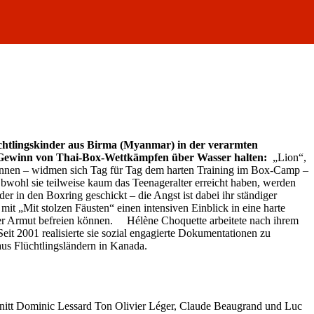
lüchtlingskinder aus Birma (Myanmar) in der verarmten
m Gewinn von Thai-Box-Wettkämpfen über Wasser halten:
„Lion“,
nennen – widmen sich Tag für Tag dem harten Training im Box-Camp –
bwohl sie teilweise kaum das Teenageralter erreicht haben, werden
er in den Boxring geschickt – die Angst ist dabei ihr ständiger
it „Mit stolzen Fäusten“ einen intensiven Einblick in eine harte
 der Armut befreien können. Hélène Choquette arbeitete nach ihrem
eit 2001 realisierte sie sozial engagierte Dokumentationen zu
s Flüchtlingsländern in Kanada.
nitt Dominic Lessard Ton Olivier Léger, Claude Beaugrand und Luc