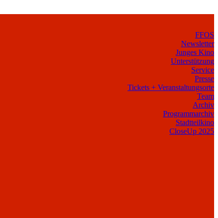
FFOS
Newsletter
Junges Kino
Unterstützung
Service
Presse
Tickets + Veranstaltungsorte
Team
Archiv
Programmarchiv
Stadtteilkino
CloseUp 2025