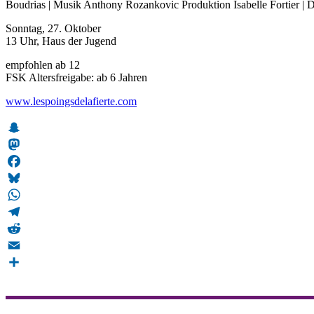
Boudrias | Musik Anthony Rozankovic Produktion Isabelle Fortier | D
Sonntag, 27. Oktober
13 Uhr, Haus der Jugend
empfohlen ab 12
FSK Altersfreigabe: ab 6 Jahren
www.lespoingsdelafierte.com
Snapchat
Mastodon
Facebook
Bluesky
WhatsApp
Telegram
Reddit
Email
Teilen