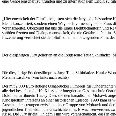
eine Genossenschaft zu gründen und zu internationalem Erfolg zu füh
„Hier entwickelt der Film“, begeistert sich die Jury, „die besondere K
Elend konzentriert, sondern einen Weg nach vorne zeigt, eine Frau, 
voranschreitet. Überzeugt hat uns die junge Drehbuchautorin und Regis
spröden Szenen und Dialogen entwickelt, die nie Gefahr laufen, ins S
Inszenierung verdichtet sie den Stoff zu einem bewegenden Film, der e
Der diesjährigen Jury gehörten an die Regisseure Tatia Skhirtladze,
Die diesjährige Friedensfilmpreis-Jury: Tatia Skhirtladze, Hauke Wen
Melanie Lischker (von links nach rechts)
Der mit 2.000 Euro dotierte Osnabrücker Filmpreis für Kinderrechte 
alle drei besuchen die 10. Klasse der Integrierten Gesamtschule Osna
Dokumentarfilmerin Tracey Deer, die den kanadischen Mohawk angehört
Kinospielfilm ihrerseits an einer historischen Episode. 1990 kam es 
Auseinandersetzungen zwischen einer Gruppe von Mohawk und der ka
jugendlichen Titelheldin, die Geschichte eines Erwachsenwerdens zw
Krise. Die Jury urteilt: „In dem Film wird veranschaulicht, dass in e