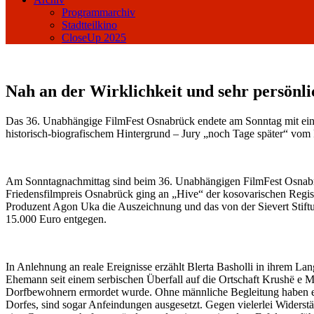
Programmarchiv
Stadtteilkino
CloseUp 2025
Nah an der Wirklichkeit und sehr persönli
Das 36. Unabhängige FilmFest Osnabrück endete am Sonntag mit einer
historisch-biografischem Hintergrund – Jury „noch Tage später“ vom 
Am Sonntagnachmittag sind beim 36. Unabhängigen FilmFest Osnabrü
Friedensfilmpreis Osnabrück ging an „Hive“ der kosovarischen Regiss
Produzent Agon Uka die Auszeichnung und das von der Sievert Stiftun
15.000 Euro entgegen.
In Anlehnung an reale Ereignisse erzählt Blerta Basholli in ihrem Lan
Ehemann seit einem serbischen Überfall auf die Ortschaft Krushë e 
Dorfbewohnern ermordet wurde. Ohne männliche Begleitung haben es 
Dorfes, sind sogar Anfeindungen ausgesetzt. Gegen vielerlei Widers