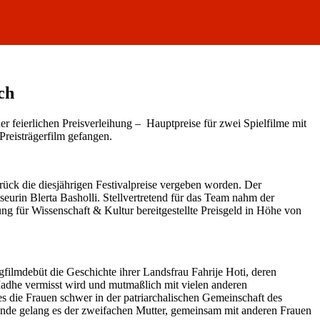
ch
 feierlichen Preisverleihung – Hauptpreise für zwei Spielfilme mit
Preisträgerfilm gefangen.
ck die diesjährigen Festivalpreise vergeben worden. Der
eurin Blerta Basholli. Stellvertretend für das Team nahm der
g für Wissenschaft & Kultur bereitgestellte Preisgeld in Höhe von
gfilmdebüt die Geschichte ihrer Landsfrau Fahrije Hoti, deren
Madhe vermisst wird und mutmaßlich mit vielen anderen
die Frauen schwer in der patriarchalischen Gemeinschaft des
tände gelang es der zweifachen Mutter, gemeinsam mit anderen Frauen