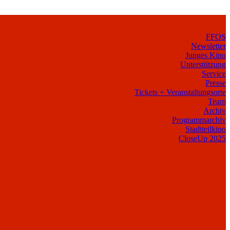
FFOS
Newsletter
Junges Kino
Unterstützung
Service
Presse
Tickets + Veranstaltungsorte
Team
Archiv
Programmarchiv
Stadtteilkino
CloseUp 2025