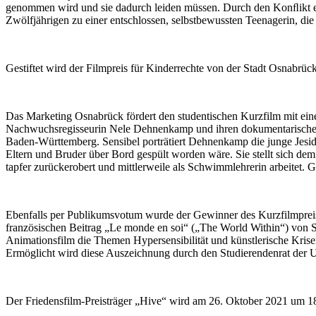
genommen wird und sie dadurch leiden müssen. Durch den Konﬂikt ent
Zwölfjährigen zu einer entschlossen, selbstbewussten Teenagerin, di
Gestiftet wird der Filmpreis für Kinderrechte von der Stadt Osnabrüc
Das Marketing Osnabrück fördert den studentischen Kurzfilm mit ein
Nachwuchsregisseurin Nele Dehnenkamp und ihren dokumentarischen
Baden-Württemberg. Sensibel porträtiert Dehnenkamp die junge Jesid
Eltern und Bruder über Bord gespült worden wäre. Sie stellt sich de
tapfer zurückerobert und mittlerweile als Schwimmlehrerin arbeitet. 
Ebenfalls per Publikumsvotum wurde der Gewinner des Kurzfilmpreis
französischen Beitrag „Le monde en soi“ („The World Within“) von S
Animationsfilm die Themen Hypersensibilität und künstlerische Krisen
Ermöglicht wird diese Auszeichnung durch den Studierendenrat der Uni
Der Friedensfilm-Preisträger „Hive“ wird am 26. Oktober 2021 um 18