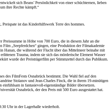
wickelt sich Beans’ Persönlichkeit von einer schüchternen, lieben
e um ihre Rechte kämpft.“
k, Preispate ist das Kinderhilfswerk Terre des hommes.
er Preissumme in Höhe von 700 Euro, die in diesem Jahr an die
 Film „Seepferdchen“ gingen, eine Produktion der Filmakademie
in Hanan, die während der Flucht über das Mittelmeer beinahe mit
m erlittenen Trauma, indem sie sich das mörderische Element Wasser
Gekürt wurde der Preisträgerfilm per Stimmzettel durch das Publikum.
es des FilmFests Osnabrück bestimmt. Die Wahl fiel auf den
andrine Stoïanov und Jean-Charles Finck, die in ihrem 19-minütigen
 einfühlsam in fantasievoll-eigenständige Bilder übersetzen.
versität Osnabrück, der den Preis mit 500 Euro ausgestattet hat.
:30 Uhr in der Lagerhalle wiederholt.