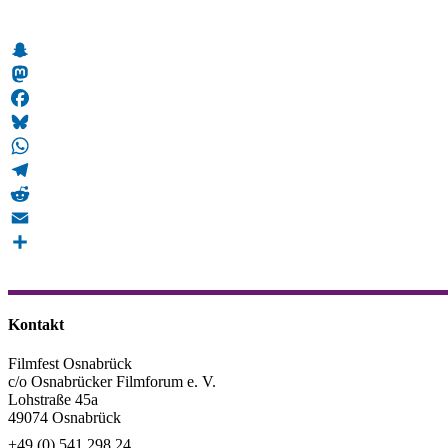
Snapchat
Mastodon
Facebook
Bluesky
WhatsApp
Telegram
Reddit
Email
Teilen
Kontakt
Filmfest Osnabrück
c/o Osnabrücker Filmforum e. V.
Lohstraße 45a
49074 Osnabrück
+49 (0) 541 298 24