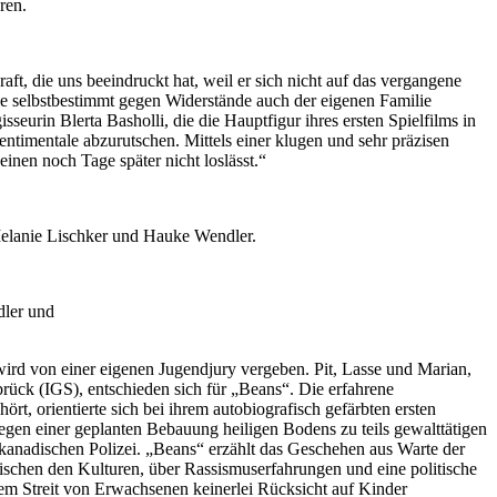
ren.
raft, die uns beeindruckt hat, weil er sich nicht auf das vergangene
die selbstbestimmt gegen Widerstände auch der eigenen Familie
seurin Blerta Basholli, die die Hauptfigur ihres ersten Spielfilms in
entimentale abzurutschen. Mittels einer klugen und sehr präzisen
inen noch Tage später nicht loslässt.“
 Melanie Lischker und Hauke Wendler.
dler und
wird von einer eigenen Jugendjury vergeben. Pit, Lasse und Marian,
brück (IGS), entschieden sich für „Beans“. Die erfahrene
, orientierte sich bei ihrem autobiografisch gefärbten ersten
wegen einer geplanten Bebauung heiligen Bodens zu teils gewalttätigen
nadischen Polizei. „Beans“ erzählt das Geschehen aus Warte der
ischen den Kulturen, über Rassismuserfahrungen und eine politische
inem Streit von Erwachsenen keinerlei Rücksicht auf Kinder