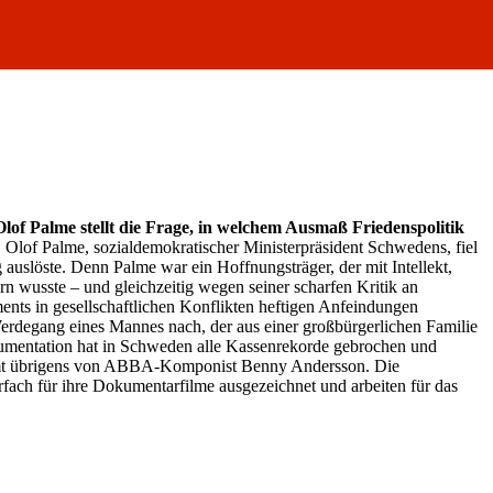
lof Palme stellt die Frage, in welchem Ausmaß Friedenspolitik
:
Olof Palme, sozialdemokratischer Ministerpräsident Schwedens, fiel
 auslöste. Denn Palme war ein Hoffnungsträger, der mit Intellekt,
 wusste – und gleichzeitig wegen seiner scharfen Kritik an
ts in gesellschaftlichen Konflikten heftigen Anfeindungen
Werdegang eines Mannes nach, der aus einer großbürgerlichen Familie
okumentation hat in Schweden alle Kassenrekorde gebrochen und
ammt übrigens von ABBA-Komponist Benny Andersson. Die
ch für ihre Dokumentarfilme ausgezeichnet und arbeiten für das