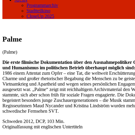
Programmarchiv
Stadtteilkino
CloseUp 2025
Palme
(Palme)
Die erste filmische Dokumentation über den Ausnahmepolitiker O
und Humanismus im politischen Betrieb überhaupt möglich sind
1986 einem Attentat zum Opfer – eine Tat, die weltweit Erschütterung
Charme und großer rhetorischer Begabung die Menschen zu be geistern
Vietnamkrieg und Apartheid und wegen seines persönlichen Engagemen
ausgesetzt war. „Palme“ zeigt mit reichhaltigem Archivmaterial den 
stammte, sich aber schon früh für soziale Fragen engagierte. Die D
begeistert besonders junge Zuschauergenerationen – die Musik st
Regisseurinnen Maud Nycander und Kristina Lindström wurden mehrfa
schwedische Fernsehen SVT.
Schweden 2012, DCP, 103 Min.
Originalfassung mit englischen Untertiteln