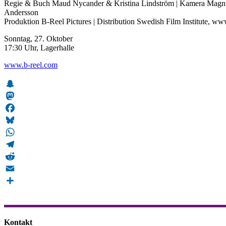
Regie & Buch Maud Nycander & Kristina Lindström | Kamera Magnu
Andersson
Produktion B-Reel Pictures | Distribution Swedish Film Institute, www
Sonntag, 27. Oktober
17:30 Uhr, Lagerhalle
www.b-reel.com
Snapchat
Mastodon
Facebook
Bluesky
WhatsApp
Telegram
Reddit
Email
Teilen
Kontakt