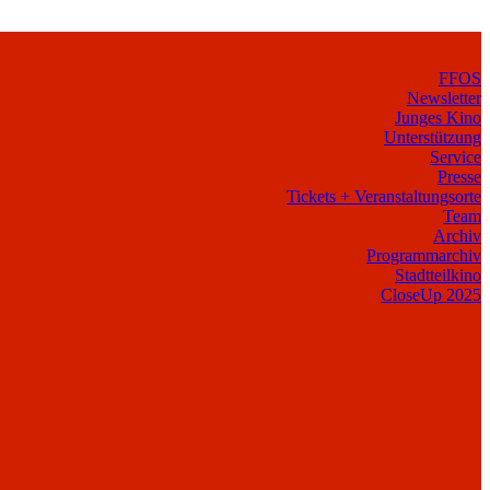
FFOS
Newsletter
Junges Kino
Unterstützung
Service
Presse
Tickets + Veranstaltungsorte
Team
Archiv
Programmarchiv
Stadtteilkino
CloseUp 2025