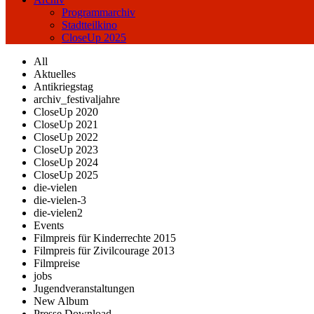
Programmarchiv
Stadtteilkino
CloseUp 2025
All
Aktuelles
Antikriegstag
archiv_festivaljahre
CloseUp 2020
CloseUp 2021
CloseUp 2022
CloseUp 2023
CloseUp 2024
CloseUp 2025
die-vielen
die-vielen-3
die-vielen2
Events
Filmpreis für Kinderrechte 2015
Filmpreis für Zivilcourage 2013
Filmpreise
jobs
Jugendveranstaltungen
New Album
Presse Download