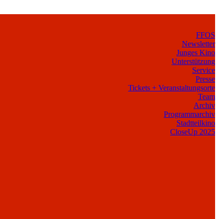
FFOS
Newsletter
Junges Kino
Unterstützung
Service
Presse
Tickets + Veranstaltungsorte
Team
Archiv
Programmarchiv
Stadtteilkino
CloseUp 2025