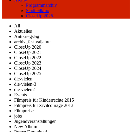
Programmarchiv
Stadtteilkino
CloseUp 2025
All
Aktuelles
Antikriegstag
archiv_festivaljahre
CloseUp 2020
CloseUp 2021
CloseUp 2022
CloseUp 2023
CloseUp 2024
CloseUp 2025
die-vielen
die-vielen-3
die-vielen2
Events
Filmpreis für Kinderrechte 2015
Filmpreis für Zivilcourage 2013
Filmpreise
jobs
Jugendveranstaltungen
New Album
Presse Download