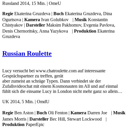
Russland 2014, 15 Min. | OmeU
Regie
Ekaterina Gruzdeva |
Buch
Ekaterina Gruzdeva, Dina
Ogurtsova |
Kamera
Ivan Golubkov |
Musik
Konstantin
Chistyakov |
Darsteller
Maksim Pakhomov, Evgenia Pavlova,
Denis Chernoritsky, Anna Yazykova |
Produktion
Ekaterina
Gruzdeva
Russian Roulette
Lucy versucht bei www.chatroulette.com auf interessante
Gesprächspartner zu treffen, gerät
aber zumeist an schräge Typen. Dann verbindet sie der
Zufallsvideochat mit einem Kosmonauten im All und auf einmal
fühlt sich die einsame Lucy in London nicht mehr ganz so allein…
UK 2014, 5 Min. | OmdU
Regie
Ben Aston |
Buch
Oli Fenton |
Kamera
Darren Joe |
Musik
James Morris |
Darsteller
Bec Hill, Stewart Lockwood |
Produktion
PaperEpic