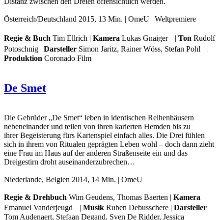
Distanz zwischen den Dreien offensichtlich werden.
Österreich/Deutschland 2015, 13 Min. | OmeU | Weltpremiere
Regie & Buch
Tim Ellrich |
Kamera
Lukas Gnaiger |
Ton
Rudolf
Potoschnig |
Darsteller
Simon Jaritz, Rainer Wöss, Stefan Pohl |
Produktion
Coronado Film
De Smet
Die Gebrüder „De Smet“ leben in identischen Reihenhäusern
nebeneinander und teilen von ihren karierten Hemden bis zu
ihrer Begeisterung fürs Kartenspiel einfach alles. Die Drei fühlen
sich in ihrem von Ritualen geprägten Leben wohl – doch dann zieht
eine Frau im Haus auf der anderen Straßenseite ein und das
Dreigestirn droht auseinanderzubrechen…
Niederlande, Belgien 2014, 14 Min. | OmeU
Regie & Drehbuch
Wim Geudens, Thomas Baerten |
Kamera
Emanuel Vanderjeugd |
Musik
Ruben Debusschere |
Darsteller
Tom Audenaert, Stefaan Degand, Sven De Ridder, Jessica