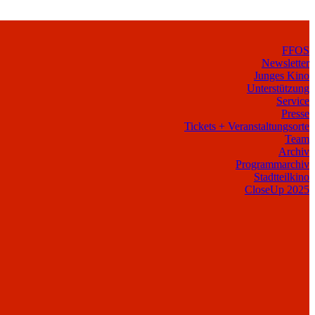
FFOS
Newsletter
Junges Kino
Unterstützung
Service
Presse
Tickets + Veranstaltungsorte
Team
Archiv
Programmarchiv
Stadtteilkino
CloseUp 2025