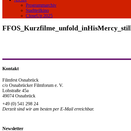
Programmarchiv
Stadtteilkino
CloseUp 2025
FFOS_Kurzfilme_unfold_inHisMercy_stil
Kontakt
Filmfest Osnabrück
c/o Osnabrücker Filmforum e. V.
Lohstraße 45a
49074 Osnabrück
+49 (0) 541 298 24
Derzeit sind wir am besten per E-Mail erreichbar.
info@filmfest-osnabrueck.de
Newsletter