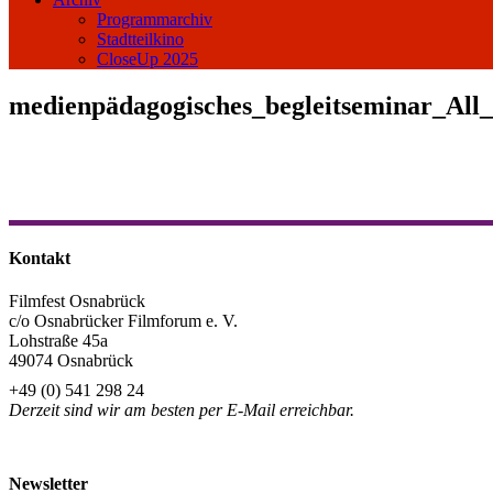
Programmarchiv
Stadtteilkino
CloseUp 2025
medienpädagogisches_begleitseminar_All
Kontakt
Filmfest Osnabrück
c/o Osnabrücker Filmforum e. V.
Lohstraße 45a
49074 Osnabrück
+49 (0) 541 298 24
Derzeit sind wir am besten per E-Mail erreichbar.
info@filmfest-osnabrueck.de
Newsletter