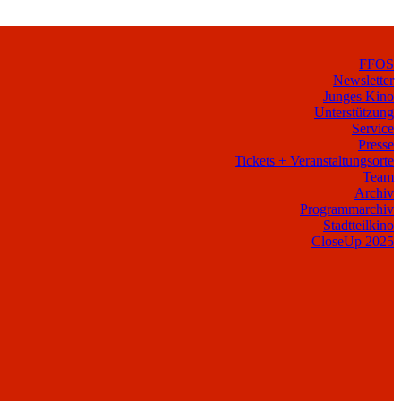
FFOS
Newsletter
Junges Kino
Unterstützung
Service
Presse
Tickets + Veranstaltungsorte
Team
Archiv
Programmarchiv
Stadtteilkino
CloseUp 2025