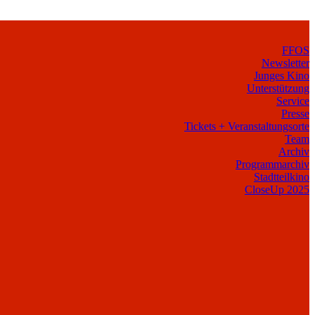
FFOS
Newsletter
Junges Kino
Unterstützung
Service
Presse
Tickets + Veranstaltungsorte
Team
Archiv
Programmarchiv
Stadtteilkino
CloseUp 2025