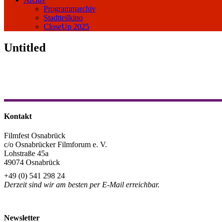
Programmarchiv
Stadtteilkino
CloseUp 2025
Untitled
Kontakt
Filmfest Osnabrück
c/o Osnabrücker Filmforum e. V.
Lohstraße 45a
49074 Osnabrück
+49 (0) 541 298 24
Derzeit sind wir am besten per E-Mail erreichbar.
info@filmfest-osnabrueck.de
Newsletter