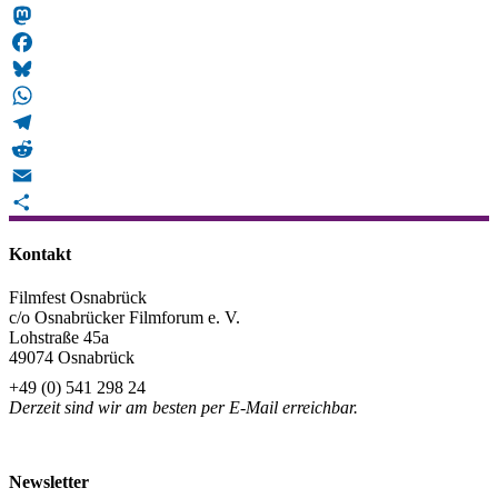
Snapchat
Mastodon
Facebook
Bluesky
WhatsApp
Telegram
Reddit
Email
Teilen
Kontakt
Filmfest Osnabrück
c/o Osnabrücker Filmforum e. V.
Lohstraße 45a
49074 Osnabrück
+49 (0) 541 298 24
Derzeit sind wir am besten per E-Mail erreichbar.
info@filmfest-osnabrueck.de
Newsletter