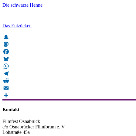
Die schwarze Henne
Das Entzücken
Snapchat
Mastodon
Facebook
Bluesky
WhatsApp
Telegram
Reddit
Email
Teilen
Kontakt
Filmfest Osnabrück
c/o Osnabrücker Filmforum e. V.
Lohstraße 45a