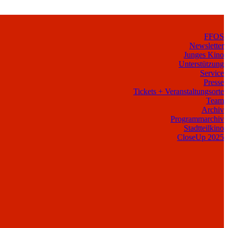
FFOS
Newsletter
Junges Kino
Unterstützung
Service
Presse
Tickets + Veranstaltungsorte
Team
Archiv
Programmarchiv
Stadtteilkino
CloseUp 2025