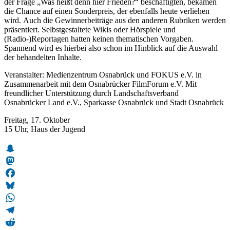
der Frage „Was heißt denn hier Frieden?“ beschäftigten, bekamen
die Chance auf einen Sonderpreis, der ebenfalls heute verliehen
wird. Auch die Gewinnerbeiträge aus den anderen Rubriken werden
präsentiert. Selbstgestaltete Wikis oder Hörspiele und
(Radio-)Reportagen hatten keinen thematischen Vorgaben.
Spannend wird es hierbei also schon im Hinblick auf die Auswahl
der behandelten Inhalte.
Veranstalter: Medienzentrum Osnabrück und FOKUS e.V. in
Zusammenarbeit mit dem Osnabrücker FilmForum e.V. Mit
freundlicher Unterstützung durch Landschaftsverband
Osnabrücker Land e.V., Sparkasse Osnabrück und Stadt Osnabrück
Freitag, 17. Oktober
15 Uhr, Haus der Jugend
Snapchat
Mastodon
Facebook
Bluesky
WhatsApp
Telegram