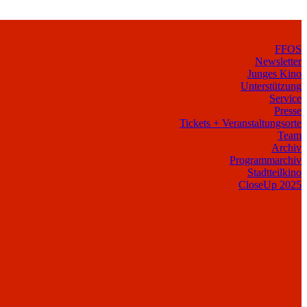
FFOS
Newsletter
Junges Kino
Unterstützung
Service
Presse
Tickets + Veranstaltungsorte
Team
Archiv
Programmarchiv
Stadtteilkino
CloseUp 2025