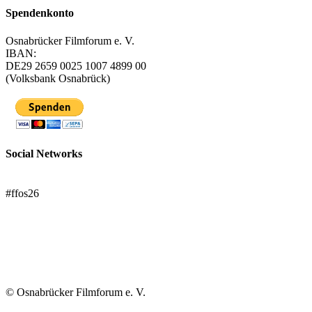
Spendenkonto
Osnabrücker Filmforum e. V.
IBAN:
DE29 2659 0025 1007 4899 00
(Volksbank Osnabrück)
Social Networks
FFOS bei Letterboxd
#ffos26
Mach mit!
Trägerverein
© Osnabrücker Filmforum e. V.