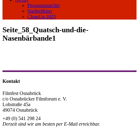
Programmarchiv
Stadtteilkino
CloseUp 2025
Seite_58_Quatsch-und-die-
Nasenbärbande1
Kontakt
Filmfest Osnabrück
c/o Osnabrücker Filmforum e. V.
Lohstraße 45a
49074 Osnabrück
+49 (0) 541 298 24
Derzeit sind wir am besten per E-Mail erreichbar.
info@filmfest-osnabrueck.de