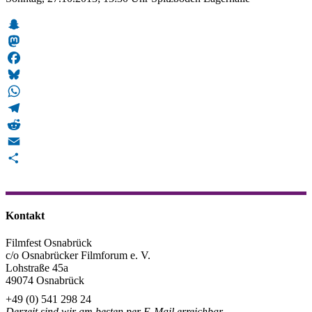
Snapchat
Mastodon
Facebook
Bluesky
WhatsApp
Telegram
Reddit
Email
Teilen
Kontakt
Filmfest Osnabrück
c/o Osnabrücker Filmforum e. V.
Lohstraße 45a
49074 Osnabrück
+49 (0) 541 298 24
Derzeit sind wir am besten per E-Mail erreichbar.