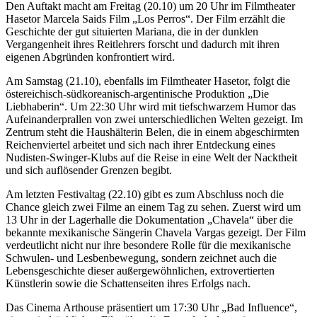
Den Auftakt macht am Freitag (20.10) um 20 Uhr im Filmtheater
Hasetor Marcela Saids Film „Los Perros“. Der Film erzählt die
Geschichte der gut situierten Mariana, die in der dunklen
Vergangenheit ihres Reitlehrers forscht und dadurch mit ihren
eigenen Abgründen konfrontiert wird.
Am Samstag (21.10), ebenfalls im Filmtheater Hasetor, folgt die
östereichisch-südkoreanisch-argentinische Produktion „Die
Liebhaberin“. Um 22:30 Uhr wird mit tiefschwarzem Humor das
Aufeinanderprallen von zwei unterschiedlichen Welten gezeigt. Im
Zentrum steht die Haushälterin Belen, die in einem abgeschirmten
Reichenviertel arbeitet und sich nach ihrer Entdeckung eines
Nudisten-Swinger-Klubs auf die Reise in eine Welt der Nacktheit
und sich auflösender Grenzen begibt.
Am letzten Festivaltag (22.10) gibt es zum Abschluss noch die
Chance gleich zwei Filme an einem Tag zu sehen. Zuerst wird um
13 Uhr in der Lagerhalle die Dokumentation „Chavela“ über die
bekannte mexikanische Sängerin Chavela Vargas gezeigt. Der Film
verdeutlicht nicht nur ihre besondere Rolle für die mexikanische
Schwulen- und Lesbenbewegung, sondern zeichnet auch die
Lebensgeschichte dieser außergewöhnlichen, extrovertierten
Künstlerin sowie die Schattenseiten ihres Erfolgs nach.
Das Cinema Arthouse präsentiert um 17:30 Uhr „Bad Influence“,