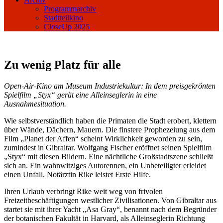
Programmarchiv
Stadtteilkino
CloseUp 2025
Zu wenig Platz für alle
Open-Air-Kino am Museum Industriekultur: In dem preisgekrönten
Spielfilm „Styx“ gerät eine Alleinseglerin in eine
Ausnahmesituation.
Wie selbstverständlich haben die Primaten die Stadt erobert, klettern
über Wände, Dächern, Mauern. Die finstere Prophezeiung aus dem
Film „Planet der Affen“ scheint Wirklichkeit geworden zu sein,
zumindest in Gibraltar. Wolfgang Fischer eröffnet seinen Spielfilm
„Styx“ mit diesen Bildern. Eine nächtliche Großstadtszene schließt
sich an. Ein wahnwitziges Autorennen, ein Unbeteiligter erleidet
einen Unfall. Notärztin Rike leistet Erste Hilfe.
Ihren Urlaub verbringt Rike weit weg von frivolen
Freizeitbeschäftigungen westlicher Zivilisationen. Von Gibraltar aus
startet sie mit ihrer Yacht „Asa Gray“, benannt nach dem Begründer
der botanischen Fakultät in Harvard, als Alleinseglerin Richtung