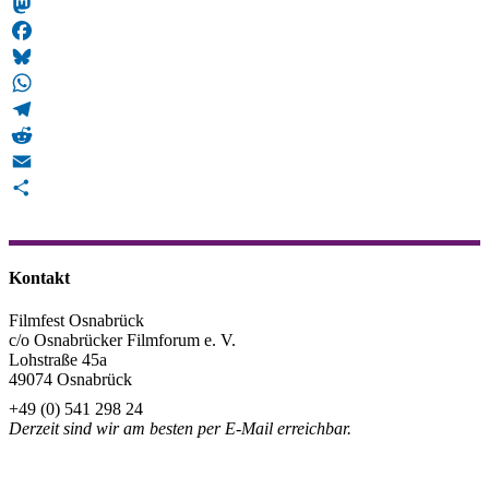
Snapchat
Mastodon
Facebook
Bluesky
WhatsApp
Telegram
Reddit
Email
Teilen
Kontakt
Filmfest Osnabrück
c/o Osnabrücker Filmforum e. V.
Lohstraße 45a
49074 Osnabrück
+49 (0) 541 298 24
Derzeit sind wir am besten per E-Mail erreichbar.
info@filmfest-osnabrueck.de