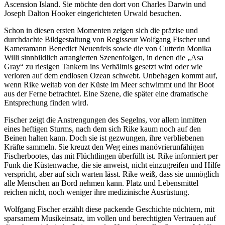
Ascension Island. Sie möchte den dort von Charles Darwin und
Joseph Dalton Hooker eingerichteten Urwald besuchen.
Schon in diesen ersten Momenten zeigen sich die präzise und
durchdachte Bildgestaltung von Regisseur Wolfgang Fischer und
Kameramann Benedict Neuenfels sowie die von Cutterin Monika
Willi sinnbildlich arrangierten Szenenfolgen, in denen die „Asa
Gray“ zu riesigen Tankern ins Verhältnis gesetzt wird oder wie
verloren auf dem endlosen Ozean schwebt. Unbehagen kommt auf,
wenn Rike weitab von der Küste im Meer schwimmt und ihr Boot
aus der Ferne betrachtet. Eine Szene, die später eine dramatische
Entsprechung finden wird.
Fischer zeigt die Anstrengungen des Segelns, vor allem inmitten
eines heftigen Sturms, nach dem sich Rike kaum noch auf den
Beinen halten kann. Doch sie ist gezwungen, ihre verbliebenen
Kräfte sammeln. Sie kreuzt den Weg eines manövrierunfähigen
Fischerbootes, das mit Flüchtlingen überfüllt ist. Rike informiert per
Funk die Küstenwache, die sie anweist, nicht einzugreifen und Hilfe
verspricht, aber auf sich warten lässt. Rike weiß, dass sie unmöglich
alle Menschen an Bord nehmen kann. Platz und Lebensmittel
reichen nicht, noch weniger ihre medizinische Ausrüstung.
Wolfgang Fischer erzählt diese packende Geschichte nüchtern, mit
sparsamem Musikeinsatz, im vollen und berechtigten Vertrauen auf