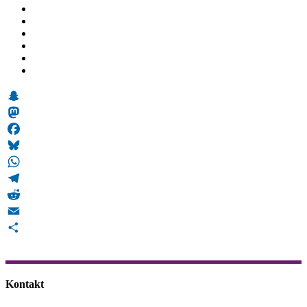
Snapchat
Mastodon
Facebook
Bluesky
WhatsApp
Telegram
Reddit
Email
Teilen
Kontakt