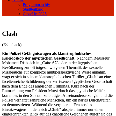
Programmarchiv
Stadtteilkino
CloseUp 2025
Clash
(Eshteback)
Ein Polizei-Gefängniswagen als klaustrophobisches
Kaleidoskop der ägyptischen Gesellschaft:
Nachdem Regisseur
Mohamed Diab sich in „Cairo 678“ der in der ägyptischen
Bevölkerung zur oft totgeschwiegenen Thematik des sexuellen
Missbrauchs auf komplexe multiperspektivische Weise annahm,
wagt er sich in seinem klaustrophobischen Thriller „Clash“ an eine
facettenreiche Schilderung der zerrissenen ägyptischen Gesellschaft
nach dem Ende des arabischen Frühlings. Kurz nach der
Entmachtung von Präsident Mursi durch das ägyptische Militär,
kommt es in den Straßen zu blutigen Auseinandersetzungen und die
Polizei verhaftet zahlreiche Menschen, um ein hartes Durchgreifen
zu demonstrieren. Während die vergitterten Fenster des
Einsatzwagens, in dem sich „Clash“ abspielt, immer nur einen
eingeschränkten Blick auf das chaotische Geschehen außerhalb des