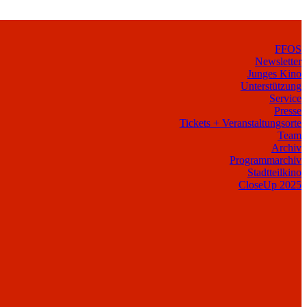
FFOS
Newsletter
Junges Kino
Unterstützung
Service
Presse
Tickets + Veranstaltungsorte
Team
Archiv
Programmarchiv
Stadtteilkino
CloseUp 2025