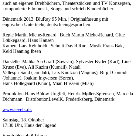
auch an eigenen Drehbüchern, Theaterstücken und TV-Konzepten,
komponierte Filmmusik, Songs und schrieb Kinderbücher.
Dänemark 2013, BluRay 95 Min. | Originalfassung mit
englischen Untertiteln, deutsch eingesprochen
Regie Martin Miehe-Renard | Buch Martin Miehe-Renard, Gitte
Løkkegaard, Hans Hansen
Kamera Lars Reinholdt | Schnitt David Rue | Musik Frans Bak,
Keld Haaning Ibsen
Darsteller Malika Sia Graff (Sawsan), Sylvester Byder (Karl), Line
Kruse (Eva), Ali Kazim (Kumail), Natalí
Vallespir Sand (Jamilah), Lars Knutzon (Magnus), Birgit Conradi
(Johanne), Joakim Ingversen (Søren),
Hans Holtegaard (Knud), Mian Hussein (Mian)
Produktion Hans Bülow Ungfelt, Henrik Møller-Sørensen, Marcella
Dichmann | DistributionLevelK, Frederiksberg, Dänemark
www.levelk.dk
Samstag, 18. Oktober
17:30 Uhr, Haus der Jugend
Empfohlen ab 8 Jahren