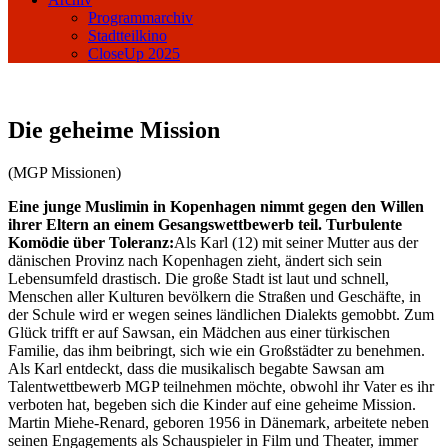
Programmarchiv
Stadtteilkino
CloseUp 2025
Die geheime Mission
(MGP Missionen)
Eine junge Muslimin in Kopenhagen nimmt gegen den Willen
ihrer Eltern an einem Gesangswettbewerb teil. Turbulente
Komödie über Toleranz
:
Als Karl (12) mit seiner Mutter aus der
dänischen Provinz nach Kopenhagen zieht, ändert sich sein
Lebensumfeld drastisch. Die große Stadt ist laut und schnell,
Menschen aller Kulturen bevölkern die Straßen und Geschäfte, in
der Schule wird er wegen seines ländlichen Dialekts gemobbt. Zum
Glück trifft er auf Sawsan, ein Mädchen aus einer türkischen
Familie, das ihm beibringt, sich wie ein Großstädter zu benehmen.
Als Karl entdeckt, dass die musikalisch begabte Sawsan am
Talentwettbewerb MGP teilnehmen möchte, obwohl ihr Vater es ihr
verboten hat, begeben sich die Kinder auf eine geheime Mission.
Martin Miehe-Renard, geboren 1956 in Dänemark, arbeitete neben
seinen Engagements als Schauspieler in Film und Theater, immer