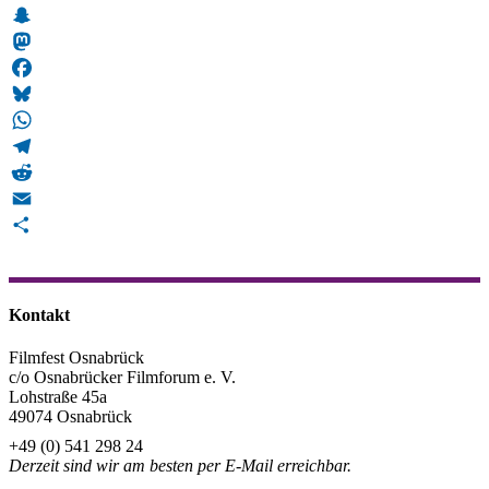
Snapchat
Mastodon
Facebook
Bluesky
WhatsApp
Telegram
Reddit
Email
Teilen
Kontakt
Filmfest Osnabrück
c/o Osnabrücker Filmforum e. V.
Lohstraße 45a
49074 Osnabrück
+49 (0) 541 298 24
Derzeit sind wir am besten per E-Mail erreichbar.