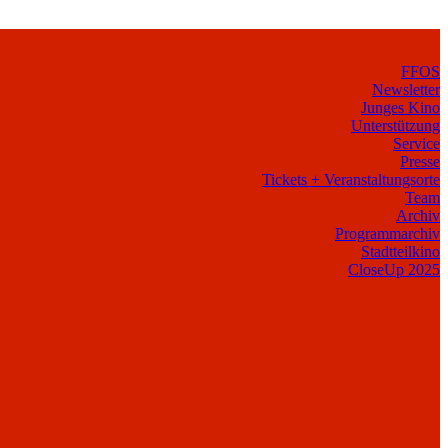
FFOS
Newsletter
Junges Kino
Unterstützung
Service
Presse
Tickets + Veranstaltungsorte
Team
Archiv
Programmarchiv
Stadtteilkino
CloseUp 2025