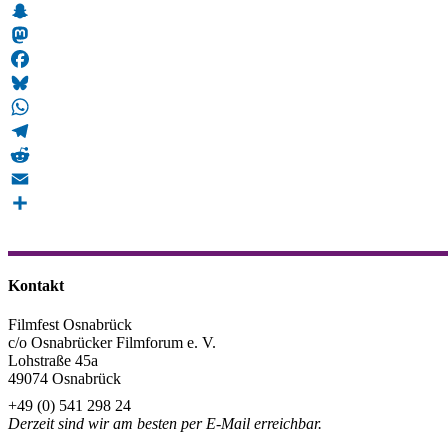
Snapchat
Mastodon
Facebook
Bluesky
WhatsApp
Telegram
Reddit
Email
Teilen
Kontakt
Filmfest Osnabrück
c/o Osnabrücker Filmforum e. V.
Lohstraße 45a
49074 Osnabrück
+49 (0) 541 298 24
Derzeit sind wir am besten per E-Mail erreichbar.